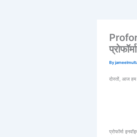
Skip
to
content
Proform
प्रोफॉर्
By
jameelmul
दोस्तों, आज हम
प्रोफॉर्मा इन