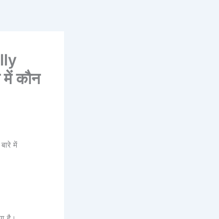
lly
में कौन
े में
िया है।