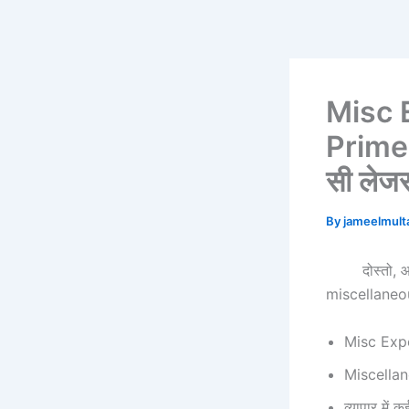
Skip
to
content
Misc 
Prime |
सी लेजर
By
jameelmul
दोस्तो, आज ह
miscellaneou
Misc Expe
Miscellane
व्यापार में 