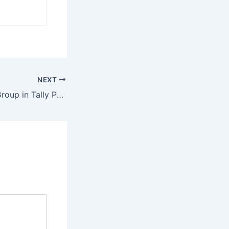
NEXT
Loans (Liability) Group in Tally Prime | लॉन्स (लायबिलिटी) ग्रुप में कौन सी लेजर आती है