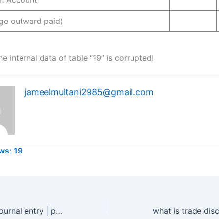
age outward paid)
he internal data of table “19” is corrupted!
jameelmultani2985@gmail.com
ws:
19
carriage inward journal entry | paid carriage on purchase journal entry | आवक गाड़ी भाड़ा की प्रविष्टि कैसे करें