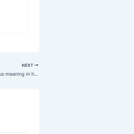
NEXT
reserve and surplus meaning in hindi | रिज़र्व और अधिशेष क्या है