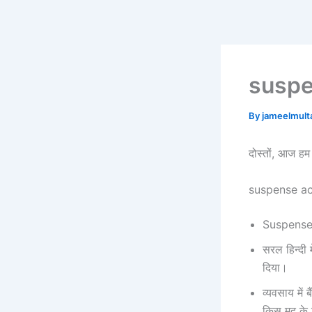
Skip
to
content
suspe
By
jameelmul
दोस्तों, आज हम
suspense acc
Suspense का
सरल हिन्दी 
दिया।
व्यवसाय में 
किस मद के ल