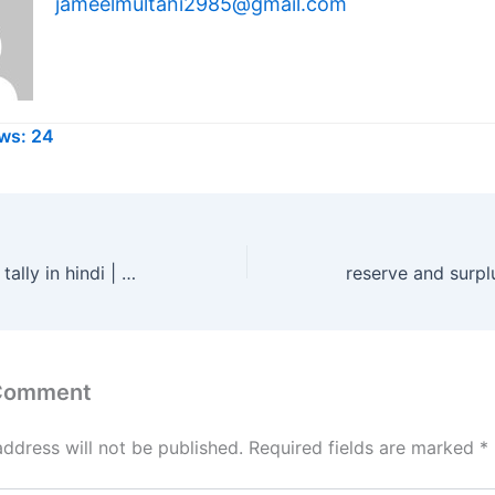
jameelmultani2985@gmail.com
ws:
24
Current assets in tally in hindi | चालु सम्पतियां क्या है
 Comment
address will not be published.
Required fields are marked
*