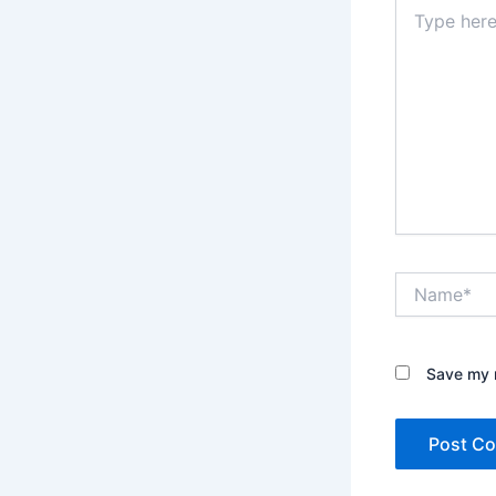
Type
here..
Name*
Save my n