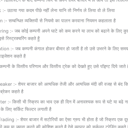
- उठाया गया कदम पीछे नहीं लेना यानि तो निर्णय ले लिया वो ले लिया
:- सम्‍बन्धित व्‍यक्तियाें से नियमो का पालन करवाना नियमन कहलाता है
ing :- जब कोई कम्‍पनी अपने घाटे काे कम करने या लाभ को बढाने के लिए क
े रिस्‍ट्रक्‍चरिंग कहते हैु
ion :- जब कम्‍पनी कंगाल हाेकर बीमार हो जाती है तो उसे उभरने के लिए समय
लाइजेशन कहते है
्‍पनी के वित्‍तीय परिणाम और वित्‍तीय ट्रेक को देखते हुए उसे पाॅइण्‍ट दिये जाते ह
aker :- शेयर बाजार को अत्‍यधिक तेजी और अत्‍यधिक मंदी की वजह से बंद कि
ब्रेकर कहते है
ter :- किसी भी स्क्रिप का भाव एक ही दिन में अनावश्‍यक रूप से घटे या बढे नह
 के लिए सर्किट फिल्‍टर लगाती है
ading :- शेयर बाजार में सटोरियों का ऐसा ग्रुप भी होता है जो स्क्रिप एक द
 कम या ज्‍यादा करने की कोशिश करते है ऐसे व्‍यापार को सर्कुलर ट्रेडिंग कहते 