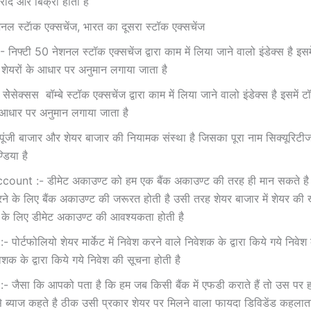
रीद और बिक्री हाेती है
 स्‍टॅाक एक्‍सचेंज, भारत का दूसरा स्‍टॉक एक्‍सचेंज
निफ्टी 50 नेशनल स्‍टॉक एक्‍सचेंज द्वारा काम में लिया जाने वालो इंडेक्‍स है इस
के शेयरों के आधार पर अनुमान लगाया जाता है
ेसेक्‍सस बॉम्‍बे स्‍टॉक एक्‍सचेंज द्वारा काम में लिया जाने वालो इंडेक्‍स है इसमें 
े आधार पर अनुमान लगाया जाता है
ूंजी बाजार और शेयर बाजार की नियामक संस्‍था है जिसका पूरा नाम सिक्‍यूरिटीज
्डिया है
unt :- डीमेट अकाउण्‍ट को हम एक बैंक अकाउण्‍ट की तरह ही मान सकते है
करने के लिए बैंक अकाउण्‍ट की जरूरत होती है उसी तरह शेयर बाजार में शेयर क
 के लिए डीमेट अकाउण्‍ट की आवश्‍यकता होती है
 पोर्टफोलियो शेयर मार्केट में निवेश करने वाले निवेशक के द्वारा किये गये निवेश
वेशक के द्वारा किये गये निवेश की सूचना होती है
 जैसा कि आपको पता है कि हम जब किसी बैंक में एफडी कराते हैं तो उस पर ह
े ब्‍याज कहते है ठीक उसी प्रकार शेयर पर मिलने वाला फायदा डिविडेंड कहलात