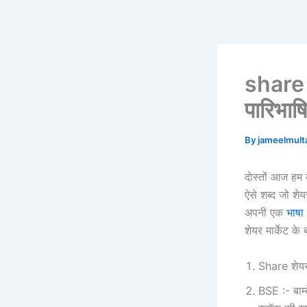
Skip
to
content
share 
पारिभाष
By
jameelmul
दाेस्‍तों आज ह
ऐसे शब्‍द जो शे
अपनी एक
भाषा
शेयर मार्केट के 
Share शेयर 
BSE :- बाम्‍