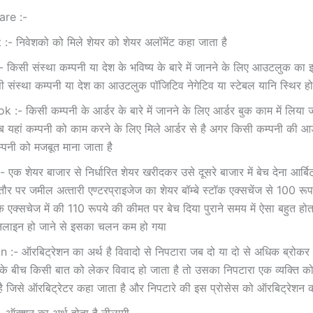
re :-
:- निवेशको को मिले शेयर को शेयर अलॉमेंट कहा जाता है
किसी संस्‍था कम्‍पनी या देश के भविष्‍य के बारे में जानने के लिए आउटलुक का इ
ी संस्‍था कम्‍पनी या देश का आउटलुक पॉजिटिव नेगेटिव या स्‍टेबल यानि स्थिर ह
:- किसी कम्‍पनी के आर्डर के बारे में जानने के लिए आर्डर बुक काम में लिया ज
 यहां कम्‍पनी को काम करने के लिए मिले आर्डर से है अगर किसी कम्‍पनी की आर्
म्‍पनी को मजबूत माना जाता है
 एक शेयर बाजार से निर्धारित शेयर खरीदकर उसे दूसरे बाजार में बेच देना आर्बि
र पर जमील अत्‍तारी एण्‍टरप्राइजेज का शेयर बॉम्‍बे स्‍टॉक एक्‍सचेंज से 100 र
क एक्‍सचेज में की 110 रूपये की कीमत पर बेच दिया पुराने समय में ऐसा बहुत ह
लाइन हो जाने से इसका चलन कम हो गया
 :- ऑरबिट्रेशन का अर्थ है विवादो से निपटारा जब दो या दो से अधिक ब्रोक
े बीच किसी बात को लेकर विवाद हो जाता है तो उसका निपटारा एक व्‍यक्ति क
ै जिसे ऑरबिट्रेटर कहा जाता है और निपटारे की इस प्रोसेस को ऑरबिट्रेशन क
 ऑक्‍शन का अर्थ होता है नीलामी