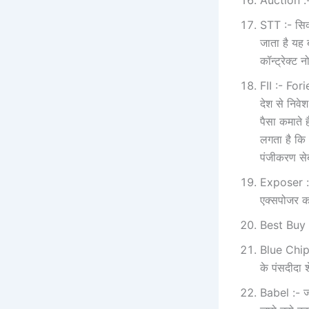
STT :- सिक्‍
जाता है यह 
कॉन्‍ट्रेक्‍
FII :- Fori
देश से निवेश
पैसा कमाते ह
लगता है कि 
पंजीकरण सेब
Exposer :-
एक्‍सपोजर 
Best Buy :- 
Blue Chip :
के पंसदीदा श
Babel :- ज