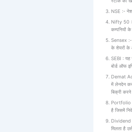
स्‍टॉक की ख
NSE :- नेशनल
Nifty 50 :- 
कम्‍पनियों 
Sensex :- से
के शेयरों क
SEBI : यह प
बोर्ड ऑफ इण
Demat Acco
में लेनदेन 
बिक्री करने
Portfolio :-
है जिसमें नि
Dividend :-
मिलता है उस