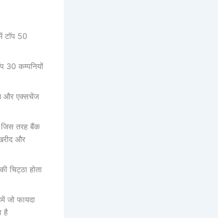
में टॉप 50
टॉप 30 कम्‍पनियों
 और एक्‍सचेंज
 जिस तरह बैंक
ी खरीद और
 की चिट्ठा होता
में जो फायदा
ा है