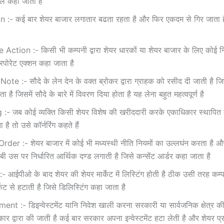
बबल कहा जाता है
 :- कई बार शेयर बाजार लगातार बढता रहता है और फिर एकदम से गिर जाता है
ction :- किसी भी कम्‍पनी द्वारा शेयर धारकों या शेयर बाजार के लिए कोई न
ॉरपोरेट एक्‍शन कहा जाता है
te :- सौदे के लेन देन के वक्‍त ब्रोकर द्वारा ग्राहक को रसीद दी जाती है जिसे 
 है जिसमें सौदे के बारे में विवरण दिया होता है यह लेना बहुत महत्‍वपूर्ण है
:- जब कोई व्‍यक्ति किसी शेयर विशेष की खरीददारी करके एकाधिकार स्‍थापित
ै तो उसे कॉर्नरिंंग कहते हैं
er :- शेयर बाजार में कोई भी मध्‍यस्‍थी नीति नियमों का उल्‍लघंन करता है औ
ेबी उस पर निर्धारित आर्थिक दण्‍ड लगाती है जिसे कन्‍सेंट आर्डर कहा जाता है
- आईपीओ के बाद शेयर की शेयर मार्केट में लिस्टिंग होती है ठीक उसी तरह कम्‍
केट से हटाती है जिसे डिलिस्टिंग कहा जाता है
nt :- डिइन्‍वेस्‍टमेंट यानि निवेश खाली करना सरकारी या सार्वजनिक क्षेत्र की 
ार द्वारा की जाती है कई बार सरकार अपना इन्‍वेस्‍टमेंट हटा लेती है और शेयर प्र