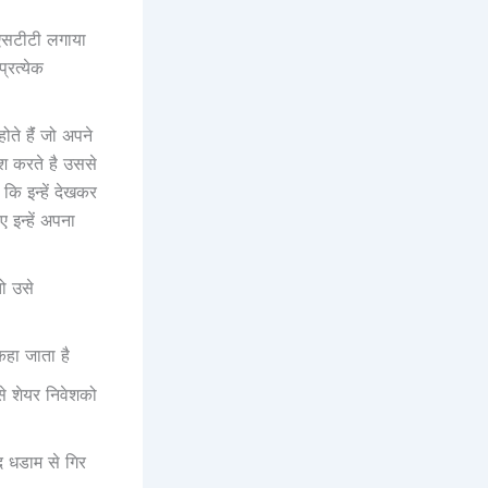
पर एसटीटी लगाया
रत्‍येक
े हैंं जो अपने
वेश करते है उससे
कि इन्‍हें देखकर
इन्‍हें अपना
ो उसे
कहा जाता है
से शेयर निवेशको
 धडाम से गिर