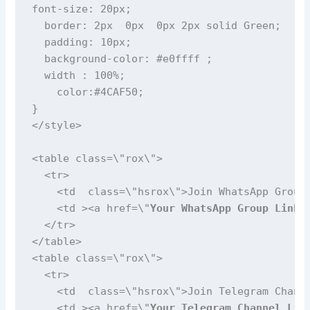
font-size: 20px;

  border: 2px  0px  0px 2px solid Green;

  padding: 10px;

  background-color: #e0ffff ;

  width : 100%;

    color:#4CAF50;

}

</style>

<table class=\"rox\">  

  <tr>

    <td  class=\"hsrox\">Join WhatsApp Group<
    <td ><a href=\"
Your WhatsApp Group Link
\
  </tr>

</table>

<table class=\"rox\">  

  <tr>

    <td  class=\"hsrox\">Join Telegram Channe
    <td ><a href=\"
Your Telegram Channel Lin