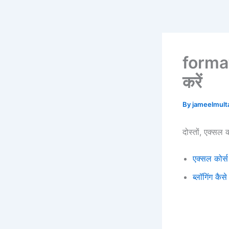
Skip
to
content
format 
करें
By
jameelmul
दोस्तों, एक्सल
एक्सल कोर
ब्लॉगिंग कै