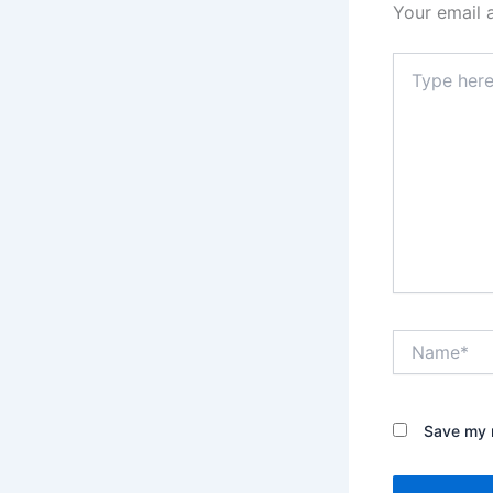
Your email 
Type
here..
Name*
Save my n