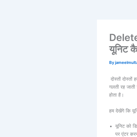
Skip
to
content
Delete
यूनिट कै
By
jameelmul
दोस्तों दोस्तों
गलती रह जाती ह
होता है।
हम देखेंगे कि य
यूनिट को डि
पर एंटर करन