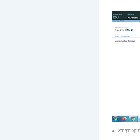
अब हम आ गए