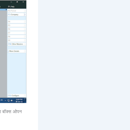
ॉग बॉक्स ओपन