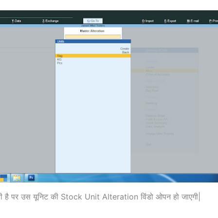
नी है पर उस यूनिट की Stock Unit Alteration विंडो ओपन हो जाएगी|