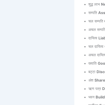
शुद्ध लाभ
Ne
सम्पति
Ass
चल सम्पति
अचल सम्प
दायित्व
Liab
चल दायित्व
अचल दायित
ख्याति
Goo
बट्टा
Disc
अंश
Shar
ऋण पत्र
D
भवन
Build