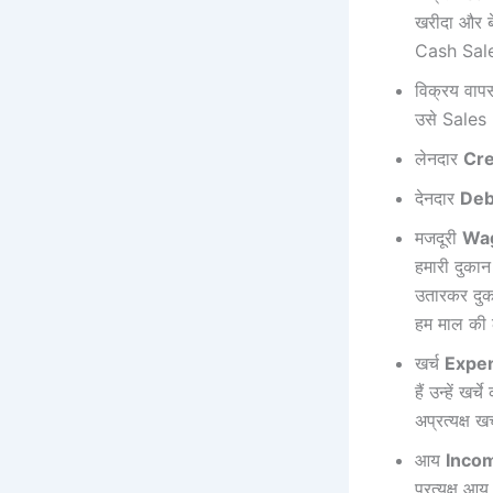
खरीदा और बे
Cash Sales
विक्रय वाप
उसे Sales 
लेनदार
Cre
देनदार
Deb
मजदूरी
Wa
हमारी दुकान
उतारकर दुकान
हम माल की ल
खर्च
Expe
हैं उन्हें ख
अप्रत्यक्ष 
आय
Inco
प्रत्यक्ष 