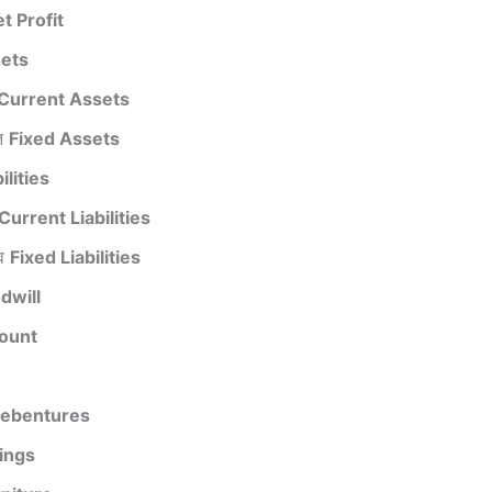
t Profit
ets
Current Assets
ति
Fixed Assets
ilities
Current Liabilities
्व
Fixed Liabilities
dwill
ount
e
ebentures
ings