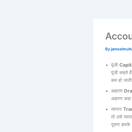
Skip
to
content
Accoun
By
jameelmul
पूंजी
Capit
पूंजी कहते ह
कम हो जाती
आहरण
Dr
आहरण कहा 
व्यापार
Tra
तो उसे व्या
दूसरा इसके 