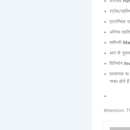
फर्नीचर
Fur
स्टाॅक/रहत
प्रारम्भिक 
अन्तिम रहत
मशीनरी
Ma
आग से नुक
विनियोग
In
प्रमाणक या
नम्बर होते है
Attention: T