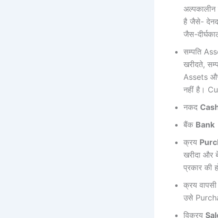
अल्पकालीन द
है जैसे- देन
जैस-दीर्घ
सम्पति Asse
खरीदते, सम्
Assets और 
नहीं है। Cu
नकद
Cas
बैंक
Bank
क्रय
Purc
खरीदा और ब
प्रकार की
क्रय वापस
उसे Purch
विक्रय
Sal